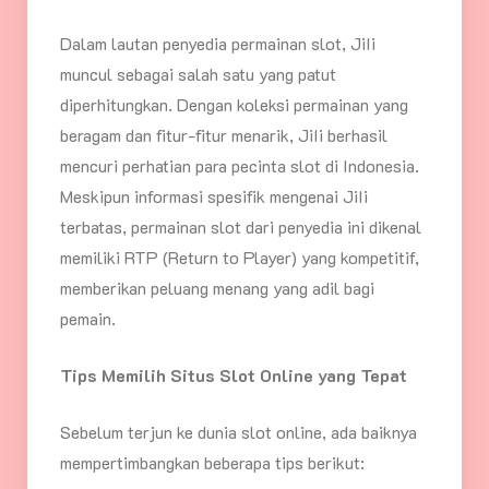
Dalam lautan penyedia permainan slot, JiIi
muncul sebagai salah satu yang patut
diperhitungkan. Dengan koleksi permainan yang
beragam dan fitur-fitur menarik, JiIi berhasil
mencuri perhatian para pecinta slot di Indonesia.
Meskipun informasi spesifik mengenai JiIi
terbatas, permainan slot dari penyedia ini dikenal
memiliki RTP (Return to Player) yang kompetitif,
memberikan peluang menang yang adil bagi
pemain.
Tips Memilih Situs Slot Online yang Tepat
Sebelum terjun ke dunia slot online, ada baiknya
mempertimbangkan beberapa tips berikut: