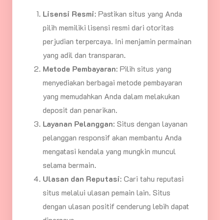
Lisensi Resmi
: Pastikan situs yang Anda
pilih memiliki lisensi resmi dari otoritas
perjudian terpercaya. Ini menjamin permainan
yang adil dan transparan.
Metode Pembayaran
: Pilih situs yang
menyediakan berbagai metode pembayaran
yang memudahkan Anda dalam melakukan
deposit dan penarikan.
Layanan Pelanggan
: Situs dengan layanan
pelanggan responsif akan membantu Anda
mengatasi kendala yang mungkin muncul
selama bermain.
Ulasan dan Reputasi
: Cari tahu reputasi
situs melalui ulasan pemain lain. Situs
dengan ulasan positif cenderung lebih dapat
dipercaya.