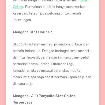
Online
. Permainan ini tidak hanya menawarkan
keseruan, tetapi juga peluang untuk meraih
keuntungan.
Mengapa Slot Online?
Slot Online telah menjadi primadona di kalangan
pemain Indonesia. Dengan berbagai tema menarik
dan fitur inovatif, permainan ini mampu menyedot
perhatian banyak orang. Ditambah lagi,
kemudahan akses melalui perangkat mobile
membuat siapa saja dapat bermain kapan saja dan
di mana saja.
Mengenal JiIi: Penyedia Slot Online
Terpercaya