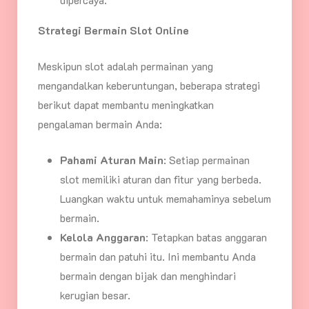
Strategi Bermain Slot Online
Meskipun slot adalah permainan yang
mengandalkan keberuntungan, beberapa strategi
berikut dapat membantu meningkatkan
pengalaman bermain Anda:
Pahami Aturan Main
: Setiap permainan
slot memiliki aturan dan fitur yang berbeda.
Luangkan waktu untuk memahaminya sebelum
bermain.
Kelola Anggaran
: Tetapkan batas anggaran
bermain dan patuhi itu. Ini membantu Anda
bermain dengan bijak dan menghindari
kerugian besar.