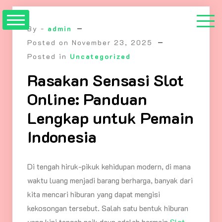
Skip
to
By -
admin
content
Posted on
November 23, 2025
Posted in
Uncategorized
Rasakan Sensasi Slot
Online: Panduan
Lengkap untuk Pemain
Indonesia
Di tengah hiruk-pikuk kehidupan modern, di mana
waktu luang menjadi barang berharga, banyak dari
kita mencari hiburan yang dapat mengisi
kekosongan tersebut. Salah satu bentuk hiburan
yang kini tengah naik daun adalah bermain
Slot