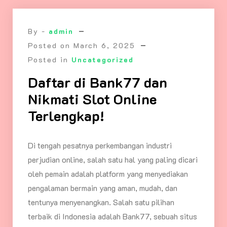
By -
admin
Posted on
March 6, 2025
Posted in
Uncategorized
Daftar di Bank77 dan
Nikmati Slot Online
Terlengkap!
Di tengah pesatnya perkembangan industri
perjudian online, salah satu hal yang paling dicari
oleh pemain adalah platform yang menyediakan
pengalaman bermain yang aman, mudah, dan
tentunya menyenangkan. Salah satu pilihan
terbaik di Indonesia adalah Bank77, sebuah situs