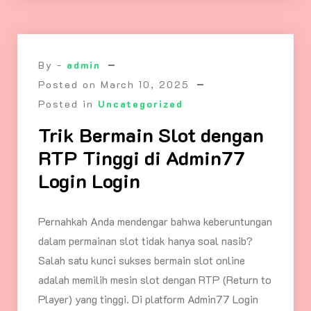
By -
admin
Posted on
March 10, 2025
Posted in
Uncategorized
Trik Bermain Slot dengan
RTP Tinggi di Admin77
Login Login
Pernahkah Anda mendengar bahwa keberuntungan
dalam permainan slot tidak hanya soal nasib?
Salah satu kunci sukses bermain slot online
adalah memilih mesin slot dengan RTP (Return to
Player) yang tinggi. Di platform Admin77 Login