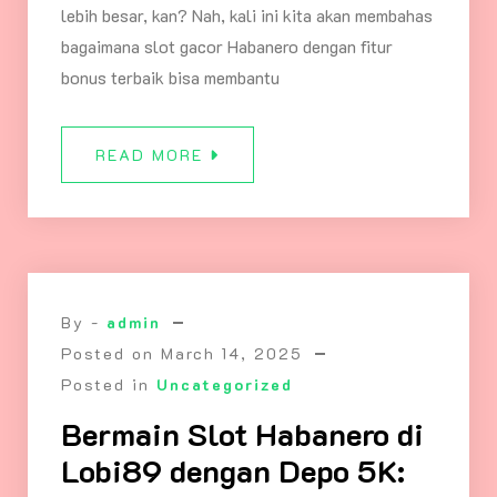
lebih besar, kan? Nah, kali ini kita akan membahas
bagaimana slot gacor Habanero dengan fitur
bonus terbaik bisa membantu
READ MORE
By -
admin
Posted on
March 14, 2025
Posted in
Uncategorized
Bermain Slot Habanero di
Lobi89 dengan Depo 5K: