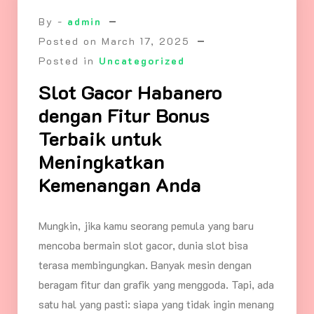
By -
admin
Posted on
March 17, 2025
Posted in
Uncategorized
Slot Gacor Habanero
dengan Fitur Bonus
Terbaik untuk
Meningkatkan
Kemenangan Anda
Mungkin, jika kamu seorang pemula yang baru
mencoba bermain slot gacor, dunia slot bisa
terasa membingungkan. Banyak mesin dengan
beragam fitur dan grafik yang menggoda. Tapi, ada
satu hal yang pasti: siapa yang tidak ingin menang