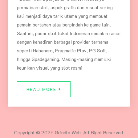
permainan slot, aspek grafis dan visual sering
kali menjadi daya tarik utama yang membuat
pemain bertahan atau berpindah ke game lain.
Saat ini, pasar slot lokal Indonesia semakin ramai
dengan kehadiran berbagai provider ternama
seperti Habanero, Pragmatic Play, PG Soft,
hingga Spadegaming. Masing-masing memiliki
keunikan visual yang slot resmi
READ MORE
Copyright © 2026 Grindle Web. All Right Reserved.