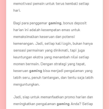
memotivasi pemain untuk terus kembali setiap
hari.
Bagi para penggemar
gaming
, bonus deposit
harian ini adalah kesempatan emas untuk
memaksimalkan keseruan dan potensi
kemenangan. Jadi, setiap kali login, bukan hanya
sensasi permainan yang dinikmati, tapi juga
keuntungan ekstra yang menambah nilai setiap
momen bermain. Dengan strategi yang tepat,
keseruan
gaming
bisa menjadi pengalaman yang
lebih seru, penuh tantangan, dan tentu saja lebih
menguntungkan.
Jadi, siap untuk memanfaatkan promo harian dan
meningkatkan pengalaman
gaming
Anda? Setiap