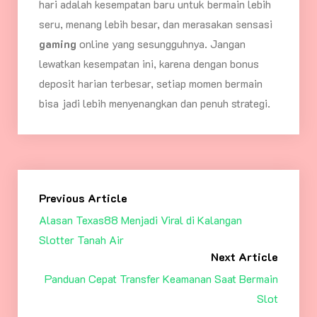
hari adalah kesempatan baru untuk bermain lebih
seru, menang lebih besar, dan merasakan sensasi
gaming
online yang sesungguhnya. Jangan
lewatkan kesempatan ini, karena dengan bonus
deposit harian terbesar, setiap momen bermain
bisa jadi lebih menyenangkan dan penuh strategi.
Previous Article
Alasan Texas88 Menjadi Viral di Kalangan
Slotter Tanah Air
Next Article
Panduan Cepat Transfer Keamanan Saat Bermain
Slot